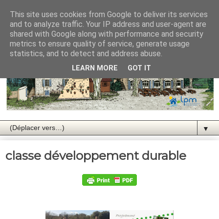
This site uses cookies from Google to deliver its services
and to analyze traffic. Your IP address and user-agent are
shared with Google along with performance and security
metrics to ensure quality of service, generate usage
statistics, and to detect and address abuse.
LEARN MORE
GOT IT
▼
classe développement durable