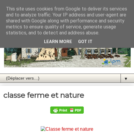
This site uses cookies from Google to deliver its services
and to analyze traffic. Your IP address and user-agent are
shared with Google along with performance and security
metrics to ensure quality of service, generate usage
statistics, and to detect and address abuse.
LEARN MORE
GOT IT
▼
classe ferme et nature