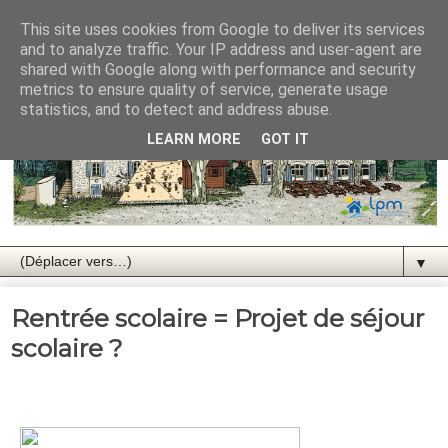
This site uses cookies from Google to deliver its services
and to analyze traffic. Your IP address and user-agent are
shared with Google along with performance and security
metrics to ensure quality of service, generate usage
statistics, and to detect and address abuse.
LEARN MORE
GOT IT
▼
Rentrée scolaire = Projet de séjour
scolaire ?