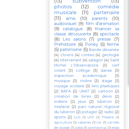
(13)
subvention
(13)
photos
(12)
comédie
musicale
(11)
partenaire
(11)
amis
(10)
parents
(10)
audiovisuel
(9)
film d'animation
(9)
catalogue
(8)
financer sa
classe découverte
(8)
spectacle
(8)
Les salons
(7)
presse
(7)
Préhistoire
(6)
Poney
(5)
ferme
(5)
patrimoine
(5)
Bande déssinée
(4)
clowns
(4)
contes
(4)
geologie
(4)
intervenant
(4)
salagon
(4)
Saint
Michel L'Observatoire
(3)
cerf
volant
(3)
collège
(3)
danse
(3)
inspection academique
(3)
musique
(3)
rivière
(3)
stage
(3)
voyage scolaire
(3)
Arts plastiques
(2)
BAFA
(2)
UNAT
(2)
cartoon
(2)
création de livres
(2)
devis
(2)
indiens
(2)
jeux
(2)
lubéron
(2)
mielerie
(2)
parc naturel régional
du luberon
(2)
potager
(2)
radio
(2)
sports
(2)
CLIS
(1)
LPO
(1)
Théatre
(1)
agriculture
(1)
cabanes
(1)
car
(1)
carnets
de voyage
(1)
colos
(1)
coronavirus
(1)
expo