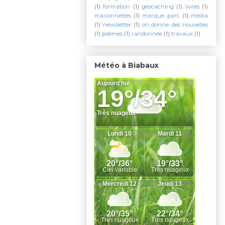
(1)
formation
(1)
geocaching
(1)
livres
(1)
marionnettes
(1)
marque parc
(1)
média
(1)
newsletter
(1)
on donne des nouvelles
(1)
poèmes
(1)
randonnée
(1)
travaux
(1)
Météo à Biabaux