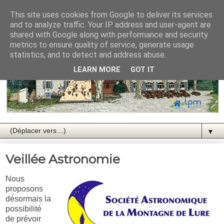
This site uses cookies from Google to deliver its services
and to analyze traffic. Your IP address and user-agent are
shared with Google along with performance and security
metrics to ensure quality of service, generate usage
statistics, and to detect and address abuse.
LEARN MORE
GOT IT
▼
Veillée Astronomie
Nous
proposons
désormais la
possibilité
de prévoir