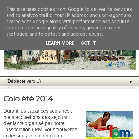
This site uses cookies from Google to deliver its services
and to analyze traffic. Your IP address and user-agent are
shared with Google along with performance and security
metrics to ensure quality of service, generate usage
statistics, and to detect and address abuse.
LEARN MORE
GOT IT
▼
Colo été 2014
Durant les vacances scolaires ,
nous accueillons des séjours
d'enfants organisé par notre
l'association LPM, vous trouverez
ci dessous le tout nouveau