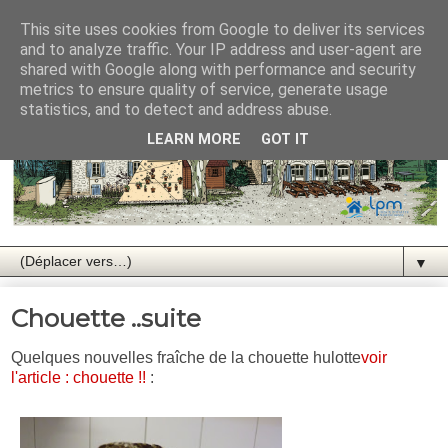
This site uses cookies from Google to deliver its services
and to analyze traffic. Your IP address and user-agent are
shared with Google along with performance and security
metrics to ensure quality of service, generate usage
statistics, and to detect and address abuse.
LEARN MORE
GOT IT
▼
Chouette ..suite
Quelques nouvelles fraîche de la chouette hulotte
voir
l'article : chouette !!
: