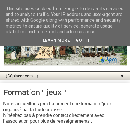
This site uses cookies from Google to deliver its services
and to analyze traffic. Your IP address and user-agent are
shared with Google along with performance and security
metrics to ensure quality of service, generate usage
statistics, and to detect and address abuse.
LEARN MORE
GOT IT
▼
Formation " jeux "
Nous accueillons prochainement une formation "jeux"
organisé par la Ludobrousse.
N'hésitez pas à prendre contact directement avec
l'association pour plus de renseignements .