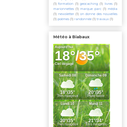
(1)
formation
(1)
geocaching
(1)
livres
(1)
marionnettes
(1)
marque parc
(1)
média
(1)
newsletter
(1)
on donne des nouvelles
(1)
poèmes
(1)
randonnée
(1)
travaux
(1)
Météo à Biabaux