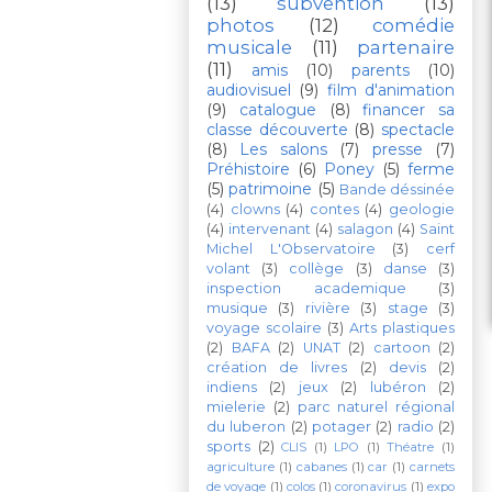
(13)
subvention
(13)
photos
(12)
comédie
musicale
(11)
partenaire
(11)
amis
(10)
parents
(10)
audiovisuel
(9)
film d'animation
(9)
catalogue
(8)
financer sa
classe découverte
(8)
spectacle
(8)
Les salons
(7)
presse
(7)
Préhistoire
(6)
Poney
(5)
ferme
(5)
patrimoine
(5)
Bande déssinée
(4)
clowns
(4)
contes
(4)
geologie
(4)
intervenant
(4)
salagon
(4)
Saint
Michel L'Observatoire
(3)
cerf
volant
(3)
collège
(3)
danse
(3)
inspection academique
(3)
musique
(3)
rivière
(3)
stage
(3)
voyage scolaire
(3)
Arts plastiques
(2)
BAFA
(2)
UNAT
(2)
cartoon
(2)
création de livres
(2)
devis
(2)
indiens
(2)
jeux
(2)
lubéron
(2)
mielerie
(2)
parc naturel régional
du luberon
(2)
potager
(2)
radio
(2)
sports
(2)
CLIS
(1)
LPO
(1)
Théatre
(1)
agriculture
(1)
cabanes
(1)
car
(1)
carnets
de voyage
(1)
colos
(1)
coronavirus
(1)
expo