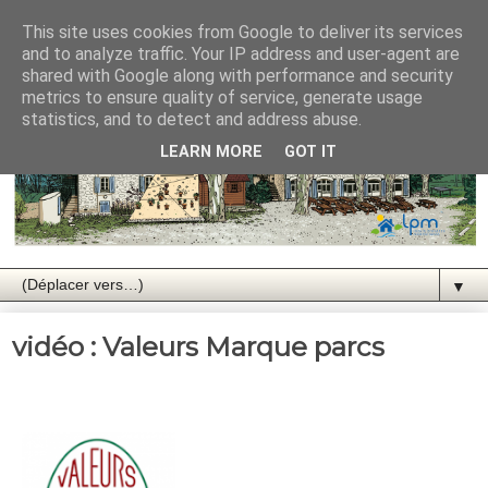
This site uses cookies from Google to deliver its services
and to analyze traffic. Your IP address and user-agent are
shared with Google along with performance and security
metrics to ensure quality of service, generate usage
statistics, and to detect and address abuse.
LEARN MORE
GOT IT
▼
vidéo : Valeurs Marque parcs