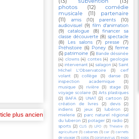
(13)
subvention
(13)
photos
(12)
comédie
musicale
(11)
partenaire
(11)
amis
(10)
parents
(10)
audiovisuel
(9)
film d'animation
(9)
catalogue
(8)
financer sa
classe découverte
(8)
spectacle
(8)
Les salons
(7)
presse
(7)
Préhistoire
(6)
Poney
(5)
ferme
(5)
patrimoine
(5)
Bande déssinée
(4)
clowns
(4)
contes
(4)
geologie
(4)
intervenant
(4)
salagon
(4)
Saint
Michel L'Observatoire
(3)
cerf
volant
(3)
collège
(3)
danse
(3)
inspection academique
(3)
musique
(3)
rivière
(3)
stage
(3)
voyage scolaire
(3)
Arts plastiques
(2)
BAFA
(2)
UNAT
(2)
cartoon
(2)
création de livres
(2)
devis
(2)
indiens
(2)
jeux
(2)
lubéron
(2)
ticle plus ancien
mielerie
(2)
parc naturel régional
du luberon
(2)
potager
(2)
radio
(2)
sports
(2)
CLIS
(1)
LPO
(1)
Théatre
(1)
agriculture
(1)
cabanes
(1)
car
(1)
carnets
de voyage
(1)
colos
(1)
coronavirus
(1)
expo