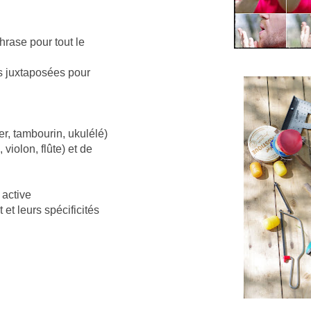
rase pour tout le
es juxtaposées pour
er, tambourin, ukulélé)
violon, flûte) et de
 active
et leurs spécificités