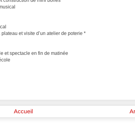
et construction de mini bories*
 musical
ical
plateau et visite d’un atelier de poterie *
le et spectacle en fin de matinée
école
Accueil
Ar