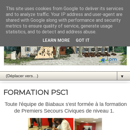
This site uses cookies from Google to deliver its services
and to analyze traffic. Your IP address and user-agent are
shared with Google along with performance and security
metrics to ensure quality of service, generate usage
statistics, and to detect and address abuse.
LEARN MORE
GOT IT
▼
FORMATION PSC1
Toute l'équipe de Biabaux s'est formée à la formation
de Premiers Secours Civiques de niveau 1.