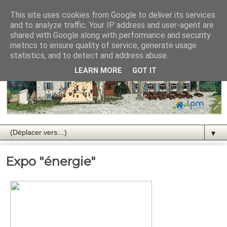
This site uses cookies from Google to deliver its services
and to analyze traffic. Your IP address and user-agent are
shared with Google along with performance and security
metrics to ensure quality of service, generate usage
statistics, and to detect and address abuse.
LEARN MORE
GOT IT
▼
Expo "énergie"