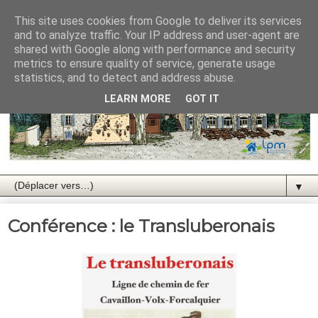
This site uses cookies from Google to deliver its services
and to analyze traffic. Your IP address and user-agent are
shared with Google along with performance and security
metrics to ensure quality of service, generate usage
statistics, and to detect and address abuse.
LEARN MORE
GOT IT
▼
Conférence : le Transluberonais